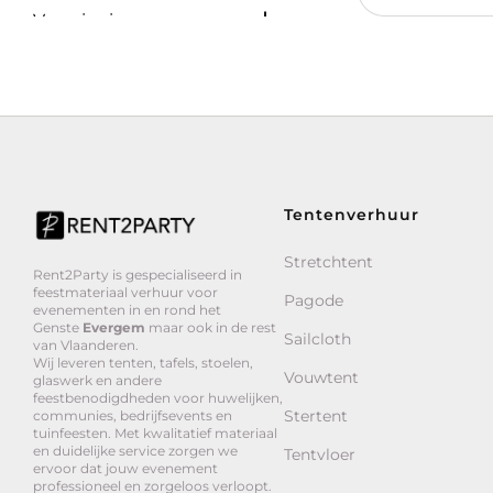
Voorziening
Tentenverhuur
Stretchtent
Rent2Party is gespecialiseerd in
feestmateriaal verhuur voor
Pagode
evenementen in en rond het
Genste
Evergem
maar ook in de rest
Sailcloth
van Vlaanderen.
Wij leveren tenten, tafels, stoelen,
Vouwtent
glaswerk en andere
feestbenodigdheden voor huwelijken,
Stertent
communies, bedrijfsevents en
tuinfeesten. Met kwalitatief materiaal
en duidelijke service zorgen we
Tentvloer
ervoor dat jouw evenement
professioneel en zorgeloos verloopt.