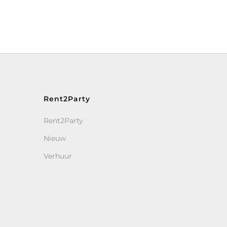
Rent2Party
Rent2Party
Nieuw
Verhuur