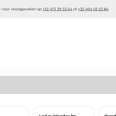
r voor noodgevallen op
+32 473 39 53 64
of
+32 494 03 52 84