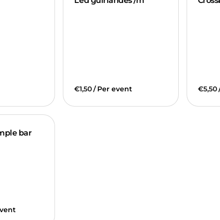
Led guirlandes /m
Cross
/
imple bar