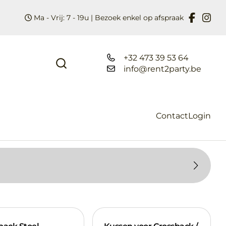
Ma - Vrij: 7 - 19u | Bezoek enkel op afspraak
+32 473 39 53 64
info@rent2party.be
Contact
Login