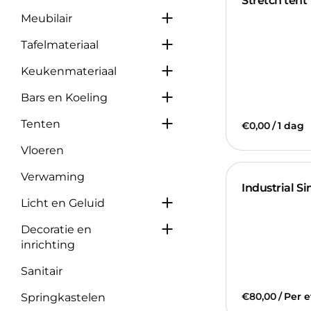
Stretch tent
Houten meubels
Bestek
Warmen
Sailclothtent
Meubilair
Glazen
Koelen
Stertent
Tafelmateriaal
Bedienen
Bars
Pagodetent
Keukenmateriaal
Koeling
Kadertent
Bars en Koeling
Vouwtent
Tenten
/
Vloeren
Verlichting
Verwaming
Geluid
Industrial S
Licht en Geluid
Decoratie
Inrichting
Decoratie en
inrichting
Sanitair
/
Springkastelen
Kabels