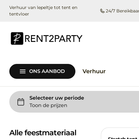
Licht en Geluid
Verhuur van lepeltje tot tent en
24/7 Bereikbaa
tentvloer
Decoratie en inrichting
Sanitair
Springkastelen
Rent2Party
Nieuw
Verhuur
ONS AANBOD
Voorziening
Stoelen
Tafels
Statafels
Linnen en tafelgerei
Barstoelen
Porselein
Alle feestmateriaal
Stretchtent