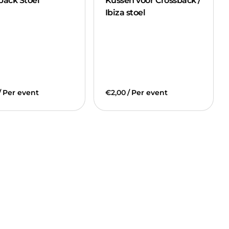
back Stoel
Kussen voor Crossback /
Ibiza stoel
/
/