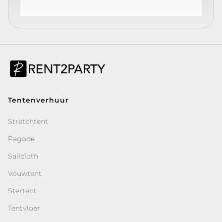
Tentenverhuur
Stretchtent
Pagode
Sailcloth
Vouwtent
Stertent
Tentvloer